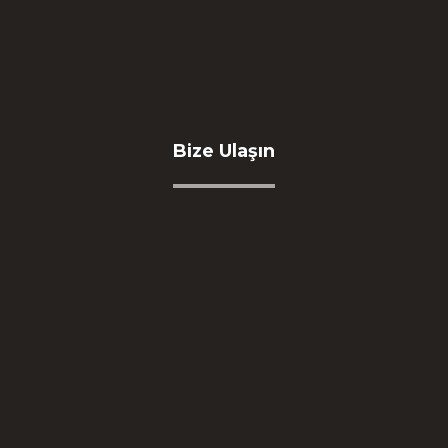
Bize Ulaşın
Bize Ulaşın
Adres
İkitelli OSB Mah. Eskoop Sanayi Sitesi C3-1 Blok
No:131-133 Başakşehir / İSTANBUL
Telefon
0212 549 04 16